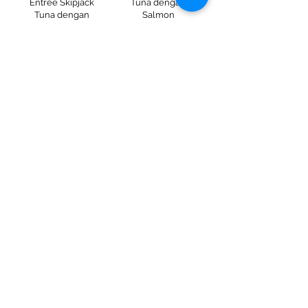
Entrée Skipjack
Tuna dengan
Tuna dengan
Salmon
Mackerel
Ketahui Lebih
Ketahui Lebih
Entrée Skipjack
Entrée Skipjack
Tuna dengan Ikan
Tuna dengan Ayam
Bilis Kecil
Ketahui Lebih
Ketahui Lebih
Entrée Skipjack
Tuna dengan Ikan
Bilis
Ketahui Lebih